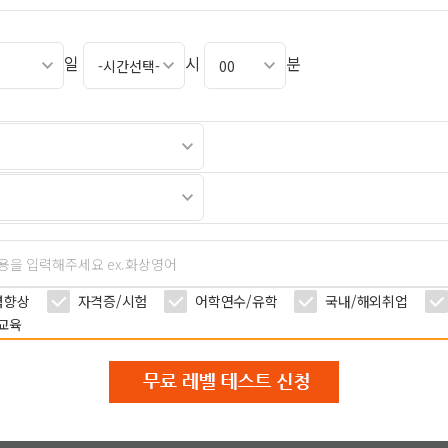
일
시
분
력향상
자격증/시험
어학연수/유학
국내/해외취업
교육