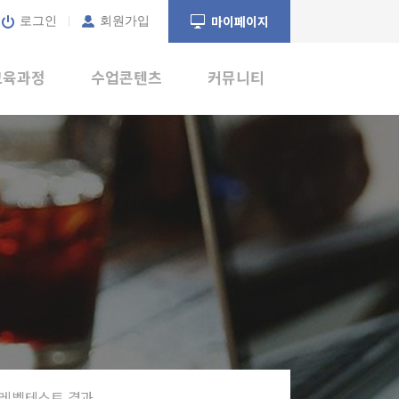
마이페이지
로그인
회원가입
교육과정
수업콘텐츠
커뮤니티
교육과정
교재
공지사항
교육목표
미드&영화
수강후기
Topic
비포에프터챌린지
잡지/뉴스
크루스토리
동화
왕초보전용
레벨테스트 결과