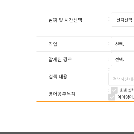
:
날짜 및 시간선택
:
직업
:
알게된 경로
:
검색 내용
:
회화실
영어공부목적
아이영어