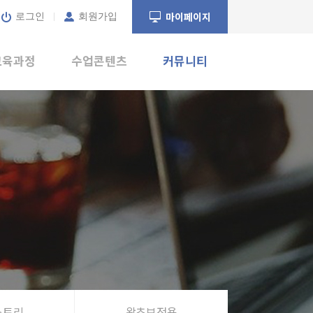
마이페이지
로그인
회원가입
교육과정
수업콘텐츠
커뮤니티
교육과정
교재
공지사항
교육목표
미드&영화
수강후기
Topic
비포에프터챌린지
잡지/뉴스
크루스토리
동화
왕초보전용
스토리
왕초보전용