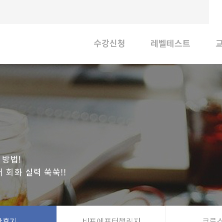
수강신청
레벨테스트
수강절차
레벨테스트 신청
수강신청
레벨테스트 결과
 방법!
 회화 실력 쑥쑥!!
강후기
비포에프터챌린지
크루